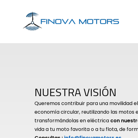
Skip
to
content
NUESTRA VISIÓN
Queremos contribuir para una movilidad elé
economía circular, reutilizando las motos 
transformándolas en eléctrica
con nuestr
vida a tu moto favorita o a tu flota, de form
Consultas :
info@finovamotors.es